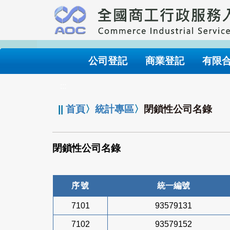
跳
到
主
要
內
公司登記
商業登記
有限
容
:::
||
首頁
〉
統計專區
〉
閉鎖性公司名錄
閉鎖性公司名錄
序號
統一編號
7101
93579131
7102
93579152