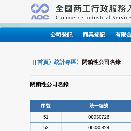
跳
到
主
要
內
公司登記
商業登記
有限
容
:::
||
首頁
〉
統計專區
〉
閉鎖性公司名錄
閉鎖性公司名錄
序號
統一編號
51
00030726
52
00030824