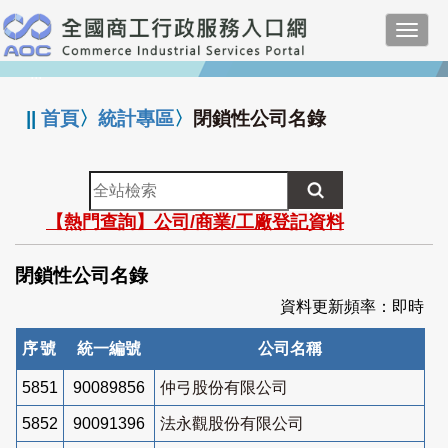
跳
Toggl
到
navig
主
:::
要
內
||
首頁
〉
統計專區
〉
閉鎖性公司名錄
容
全
站
【熱門查詢】公司/商業/工廠登記資料
檢
索
閉鎖性公司名錄
資料更新頻率：即時
序號
統一編號
公司名稱
5851
90089856
仲弓股份有限公司
5852
90091396
法永觀股份有限公司