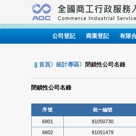
跳
到
主
要
內
公司登記
商業登記
有限
容
:::
||
首頁
〉
統計專區
〉
閉鎖性公司名錄
閉鎖性公司名錄
序號
統一編號
6801
91050730
6802
91051479