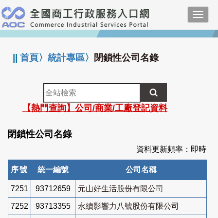
跳
Toggl
到
navig
主
:::
要
內
||
首頁
〉
統計專區
〉
閉鎖性公司名錄
容
全
站
【熱門查詢】公司/商業/工廠登記資料
檢
索
閉鎖性公司名錄
資料更新頻率：即時
序號
統一編號
公司名稱
7251
93712659
元山好生活股份有限公司
7252
93713355
永續影響力八號股份有限公司