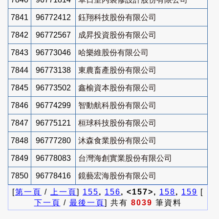
7841
96772412
鈺翔科技股份有限公司
7842
96772567
成昇投資股份有限公司
7843
96773046
哈樂維股份有限公司
7844
96773138
東農畜產股份有限公司
7845
96773502
鑫榆資本股份有限公司
7846
96774299
智動航科股份有限公司
7847
96775121
桓球科技股份有限公司
7848
96777280
沐森食業股份有限公司
7849
96778083
台灣海創實業股份有限公司
7850
96778416
鏡藝宏海股份有限公司
[
第一頁
/
上一頁
]
155
,
156
, <157>,
158
,
159
[
下一頁
/
最後一頁
] 共有
8039
筆資料