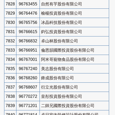
7828
96763455
自然有芋股份有限公司
7829
96764476
榆楊投資股份有限公司
7830
96765756
冰晶科技股份有限公司
7831
96766615
鈞弘投資股份有限公司
7832
96766832
卓山林股份有限公司
7833
96766951
倫恩韻國際投資股份有限公司
7834
96767001
阿米哥寵物食品股份有限公司
7835
96767240
美志股份有限公司
7836
96768260
鋒成股份有限公司
7837
96768607
衍立光股份有限公司
7838
96770272
皇彤投資股份有限公司
7839
96771201
二師兄國際投資股份有限公司
7840
96771814
卓日室內裝修設計股份有限公司