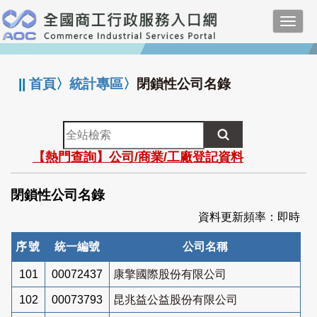
跳
Toggl
到
navig
主
:::
要
內
||
首頁
〉
統計專區
〉
閉鎖性公司名錄
容
全
站
【熱門查詢】公司/商業/工廠登記資料
檢
索
閉鎖性公司名錄
資料更新頻率：即時
序號
統一編號
公司名稱
101
00072437
康擎國際股份有限公司
102
00073793
昆兆益公益股份有限公司