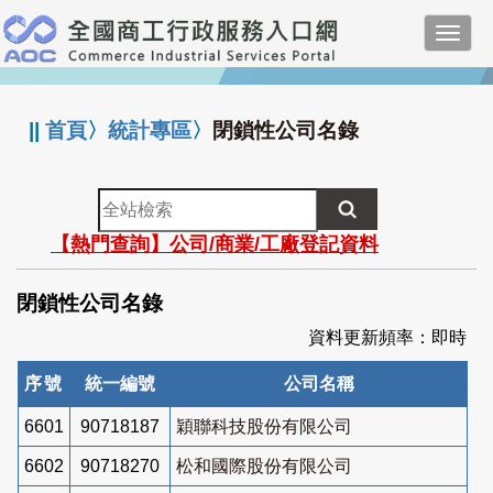
跳
Toggl
到
navig
主
:::
要
內
||
首頁
〉
統計專區
〉
閉鎖性公司名錄
容
全
站
【熱門查詢】公司/商業/工廠登記資料
檢
索
閉鎖性公司名錄
資料更新頻率：即時
序號
統一編號
公司名稱
6601
90718187
穎聯科技股份有限公司
6602
90718270
松和國際股份有限公司