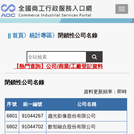
跳
Toggl
到
navig
主
:::
要
內
||
首頁
〉
統計專區
〉
閉鎖性公司名錄
容
全
站
【熱門查詢】公司/商業/工廠登記資料
檢
索
閉鎖性公司名錄
資料更新頻率：即時
序號
統一編號
公司名稱
6801
91044267
趨光影像股份有限公司
6802
91044702
數智融合股份有限公司