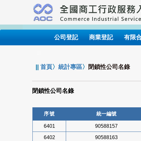
跳
到
主
要
內
公司登記
商業登記
有限
容
:::
||
首頁
〉
統計專區
〉
閉鎖性公司名錄
閉鎖性公司名錄
序號
統一編號
6401
90588157
6402
90588163