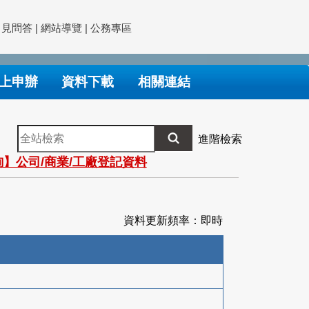
常見問答
|
網站導覽
|
公務專區
上申辦
資料下載
相關連結
全
進階檢索
站
】公司/商業/工廠登記資料
檢
索
資料更新頻率：即時