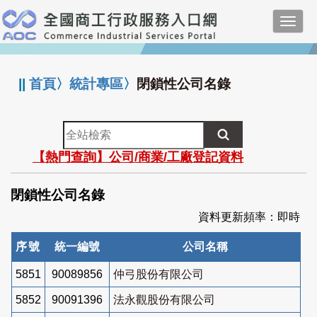
跳
Toggl
到
navig
主
:::
要
內
||
首頁
〉
統計專區
〉
閉鎖性公司名錄
容
全
站
【熱門查詢】公司/商業/工廠登記資料
檢
索
閉鎖性公司名錄
資料更新頻率：即時
序號
統一編號
公司名稱
5851
90089856
仲弓股份有限公司
5852
90091396
法永觀股份有限公司