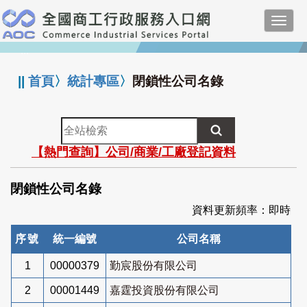
跳
Toggl
到
navig
主
:::
要
內
||
首頁
〉
統計專區
〉
閉鎖性公司名錄
容
全
站
【熱門查詢】公司/商業/工廠登記資料
檢
索
閉鎖性公司名錄
資料更新頻率：即時
序號
統一編號
公司名稱
1
00000379
勤宸股份有限公司
2
00001449
嘉霆投資股份有限公司