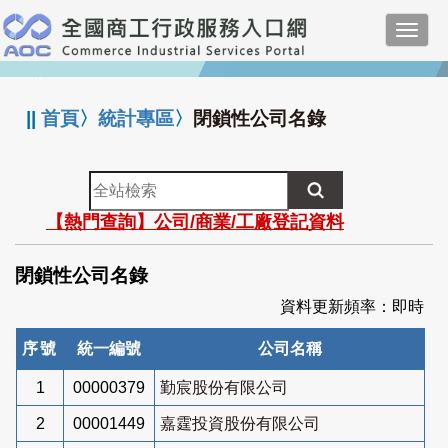
跳
Toggl
到
navig
主
:::
要
內
||
首頁
〉
統計專區
〉
閉鎖性公司名錄
容
全
站
【熱門查詢】公司/商業/工廠登記資料
檢
索
閉鎖性公司名錄
資料更新頻率：即時
序號
統一編號
公司名稱
1
00000379
勤宸股份有限公司
2
00001449
嘉霆投資股份有限公司