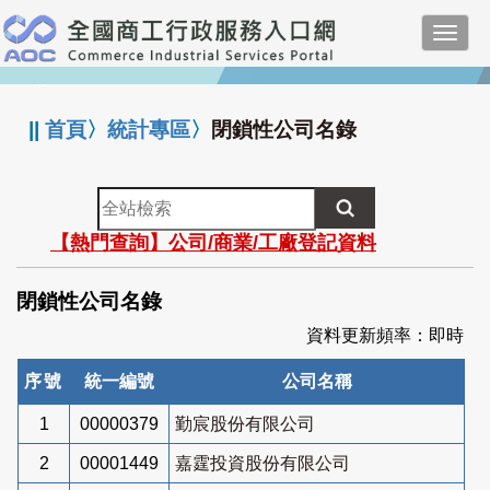
跳
Toggl
到
navig
主
:::
要
內
||
首頁
〉
統計專區
〉
閉鎖性公司名錄
容
全
站
【熱門查詢】公司/商業/工廠登記資料
檢
索
閉鎖性公司名錄
資料更新頻率：即時
序號
統一編號
公司名稱
1
00000379
勤宸股份有限公司
2
00001449
嘉霆投資股份有限公司