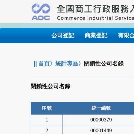
跳
到
主
要
內
公司登記
商業登記
有限
容
:::
||
首頁
〉
統計專區
〉
閉鎖性公司名錄
閉鎖性公司名錄
序號
統一編號
1
00000379
2
00001449