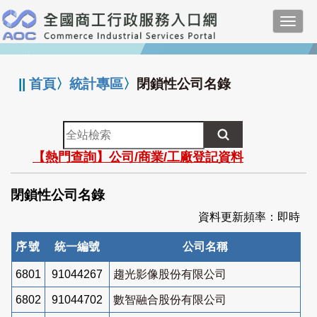
跳
Toggl
到
navig
主
:::
要
內
||
首頁
〉
統計專區
〉
閉鎖性公司名錄
容
全
站
【熱門查詢】公司/商業/工廠登記資料
檢
索
閉鎖性公司名錄
資料更新頻率：即時
序號
統一編號
公司名稱
6801
91044267
趨光影像股份有限公司
6802
91044702
數智融合股份有限公司