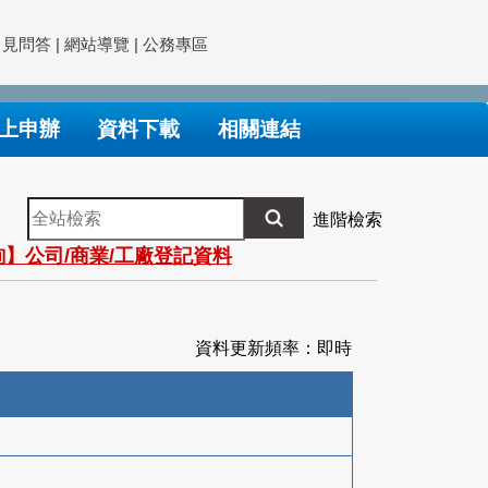
常見問答
|
網站導覽
|
公務專區
上申辦
資料下載
相關連結
全
進階檢索
站
】公司/商業/工廠登記資料
檢
索
資料更新頻率：即時