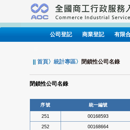
跳
到
主
要
內
公司登記
商業登記
有限
容
:::
||
首頁
〉
統計專區
〉
閉鎖性公司名錄
閉鎖性公司名錄
序號
統一編號
251
00168593
252
00168664