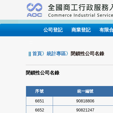
跳
到
主
要
內
公司登記
商業登記
有限
容
:::
||
首頁
〉
統計專區
〉
閉鎖性公司名錄
閉鎖性公司名錄
序號
統一編號
6651
90818806
6652
90821247