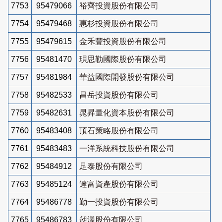
7753
95479066
裕齊投資股份有限公司
7754
95479468
惠杉投資股份有限公司
7755
95479615
金禾豐投資股份有限公司
7756
95481470
珼思勒國際股份有限公司
7757
95481984
華益國際開發股份有限公司
7758
95482533
昌岳投資股份有限公司
7759
95482631
晁昇量化資本股份有限公司
7760
95483408
頂石策略股份有限公司
7761
95483483
一洋系統科技股份有限公司
7762
95484912
足泰股份有限公司
7763
95485124
達富資產股份有限公司
7764
95486778
勤一投資股份有限公司
7765
95486783
昶漾股份有限公司