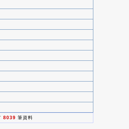
有
8039
筆資料