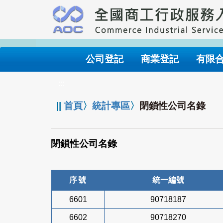
跳
到
主
要
內
公司登記
商業登記
有限
容
:::
||
首頁
〉
統計專區
〉
閉鎖性公司名錄
閉鎖性公司名錄
序號
統一編號
6601
90718187
6602
90718270