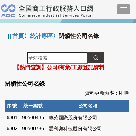
跳
Toggl
到
navig
主
:::
要
內
||
首頁
〉
統計專區
〉
閉鎖性公司名錄
容
全
站
【熱門查詢】公司/商業/工廠登記資料
檢
索
閉鎖性公司名錄
資料更新頻率：即時
序號
統一編號
公司名稱
6301
90500435
康苑國際股份有限公司
6302
90500786
愛利奧科技股份有限公司