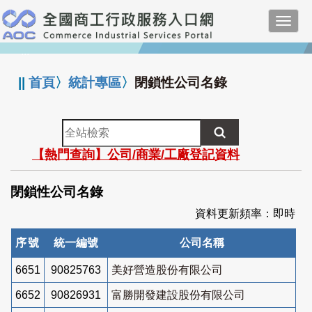
跳
Toggl
到
navig
主
:::
要
內
||
首頁
〉
統計專區
〉
閉鎖性公司名錄
容
全
站
【熱門查詢】公司/商業/工廠登記資料
檢
索
閉鎖性公司名錄
資料更新頻率：即時
序號
統一編號
公司名稱
6651
90825763
美好營造股份有限公司
6652
90826931
富勝開發建設股份有限公司