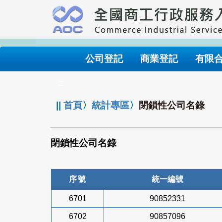
跳
到
主
要
內
公司登記
商業登記
有限
容
:::
||
首頁
〉
統計專區
〉
閉鎖性公司名錄
閉鎖性公司名錄
序號
統一編號
6701
90852331
6702
90857096