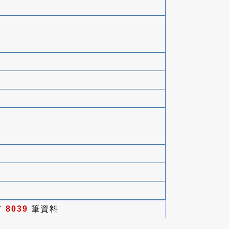
有
8039
筆資料