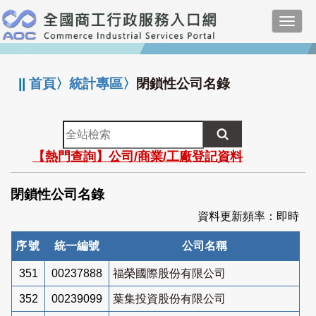
跳
Toggl
到
navig
主
:::
要
內
||
首頁
〉
統計專區
〉
閉鎖性公司名錄
容
全
站
【熱門查詢】公司/商業/工廠登記資料
檢
索
閉鎖性公司名錄
資料更新頻率：即時
序號
統一編號
公司名稱
351
00237888
福榮國際股份有限公司
352
00239099
葉集投資股份有限公司