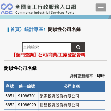
跳
Toggl
到
navig
主
:::
要
內
||
首頁
〉
統計專區
〉
閉鎖性公司名錄
容
全
站
【熱門查詢】公司/商業/工廠登記資料
檢
索
閉鎖性公司名錄
資料更新頻率：即時
序號
統一編號
公司名稱
6851
91086701
張家投資股份有限公司
6852
91086929
捷昌投資股份有限公司