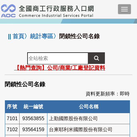
跳
Toggl
到
navig
主
:::
要
內
||
首頁
〉
統計專區
〉
閉鎖性公司名錄
容
全
站
【熱門查詢】公司/商業/工廠登記資料
檢
索
閉鎖性公司名錄
資料更新頻率：即時
序號
統一編號
公司名稱
7101
93563855
上勤國際股份有限公司
7102
93564159
台柬耶利米國際股份有限公司