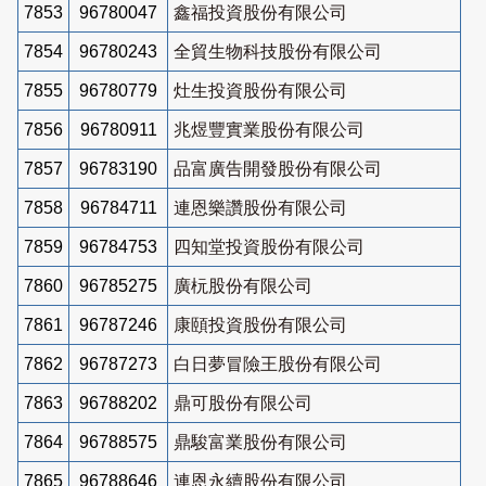
7853
96780047
鑫福投資股份有限公司
7854
96780243
全貿生物科技股份有限公司
7855
96780779
灶生投資股份有限公司
7856
96780911
兆煜豐實業股份有限公司
7857
96783190
品富廣告開發股份有限公司
7858
96784711
連恩樂讚股份有限公司
7859
96784753
四知堂投資股份有限公司
7860
96785275
廣杬股份有限公司
7861
96787246
康頤投資股份有限公司
7862
96787273
白日夢冒險王股份有限公司
7863
96788202
鼎可股份有限公司
7864
96788575
鼎駿富業股份有限公司
7865
96788646
連恩永續股份有限公司