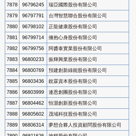
7878
96796245
瑞亞國際股份有限公司
7879
96797791
台灣智慧聯合股份有限公司
7880
96798102
正龍健康股份有限公司
7881
96799714
擁抱心身股份有限公司
7882
96799756
阿醬泰實業股份有限公司
7883
96800233
振輝興業股份有限公司
7884
96800769
預建創新綠能股份有限公司
7885
96803436
銳霖資本股份有限公司
7886
96803999
連恩創團股份有限公司
7887
96804462
恒灝創新股份有限公司
7888
96805602
茂域科技股份有限公司
7889
96806314
夢想合夥人投資顧問股份有限公司
7890
96811626
地糧股份有限公司