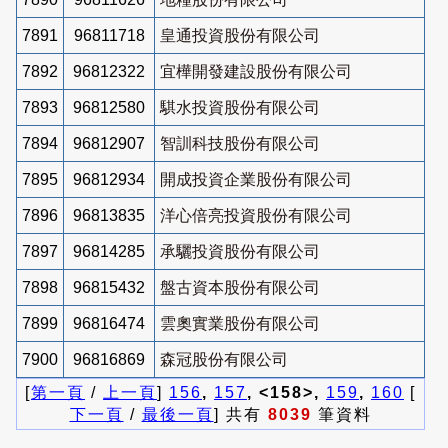
7891
96811718
皇通投資股份有限公司
7892
96812322
宜樺開發建設股份有限公司
7893
96812580
騏水投資股份有限公司
7894
96812907
智訓科技股份有限公司
7895
96812934
開成投資企業股份有限公司
7896
96813835
洋心倍亮投資股份有限公司
7897
96814285
承驪投資股份有限公司
7898
96815432
盤古資本股份有限公司
7899
96816474
雲奧實業股份有限公司
7900
96816869
森冠股份有限公司
[
第一頁
/
上一頁
]
156
,
157
, <158>,
159
,
160
[
下一頁
/
最後一頁
] 共有
8039
筆資料