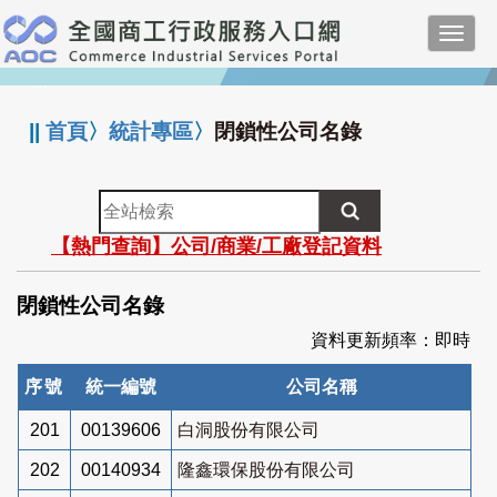
跳
Toggl
到
navig
主
:::
要
內
||
首頁
〉
統計專區
〉
閉鎖性公司名錄
容
全
站
【熱門查詢】公司/商業/工廠登記資料
檢
索
閉鎖性公司名錄
資料更新頻率：即時
序號
統一編號
公司名稱
201
00139606
白洞股份有限公司
202
00140934
隆鑫環保股份有限公司