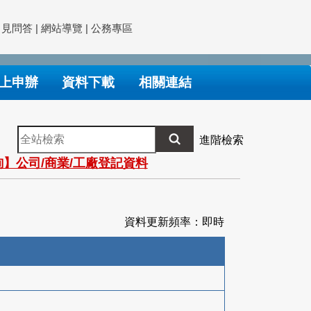
常見問答
|
網站導覽
|
公務專區
上申辦
資料下載
相關連結
全
進階檢索
站
】公司/商業/工廠登記資料
檢
索
資料更新頻率：即時