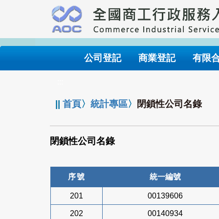
跳
到
主
要
內
公司登記
商業登記
有限
容
:::
||
首頁
〉
統計專區
〉
閉鎖性公司名錄
閉鎖性公司名錄
序號
統一編號
201
00139606
202
00140934