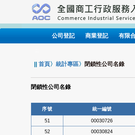
跳
到
主
要
內
公司登記
商業登記
有限
容
:::
||
首頁
〉
統計專區
〉
閉鎖性公司名錄
閉鎖性公司名錄
序號
統一編號
51
00030726
52
00030824