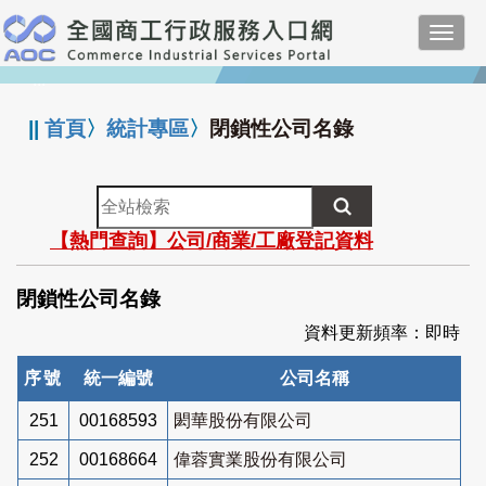
跳
Toggl
到
navig
主
:::
要
內
||
首頁
〉
統計專區
〉
閉鎖性公司名錄
容
全
站
【熱門查詢】公司/商業/工廠登記資料
檢
索
閉鎖性公司名錄
資料更新頻率：即時
序號
統一編號
公司名稱
251
00168593
閎華股份有限公司
252
00168664
偉蓉實業股份有限公司