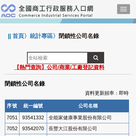
跳
Toggl
到
navig
主
:::
要
內
||
首頁
〉
統計專區
〉
閉鎖性公司名錄
容
全
站
【熱門查詢】公司/商業/工廠登記資料
檢
索
閉鎖性公司名錄
資料更新頻率：即時
序號
統一編號
公司名稱
7051
93541332
全能家健康事業股份有限公司
7052
93542070
長豐大江股份有限公司