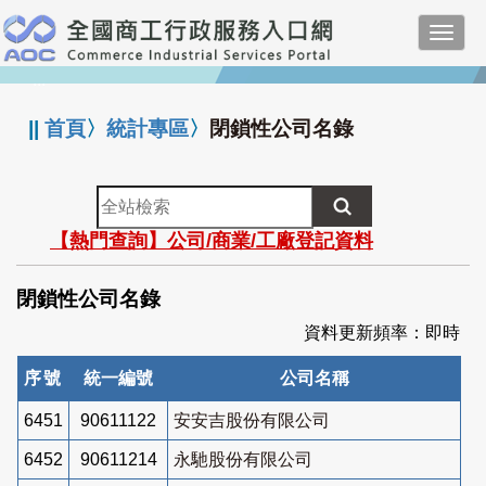
跳
Toggl
到
navig
主
:::
要
內
||
首頁
〉
統計專區
〉
閉鎖性公司名錄
容
全
站
【熱門查詢】公司/商業/工廠登記資料
檢
索
閉鎖性公司名錄
資料更新頻率：即時
序號
統一編號
公司名稱
6451
90611122
安安吉股份有限公司
6452
90611214
永馳股份有限公司