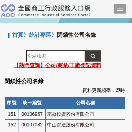
跳
Toggl
到
navig
主
:::
要
內
||
首頁
〉
統計專區
〉
閉鎖性公司名錄
容
全
站
【熱門查詢】公司/商業/工廠登記資料
檢
索
閉鎖性公司名錄
資料更新頻率：即時
序號
統一編號
公司名稱
151
00106957
宗盈投資股份有限公司
152
00107082
中山營造股份有限公司