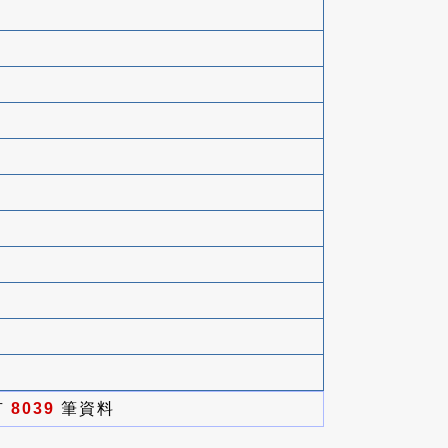
有
8039
筆資料