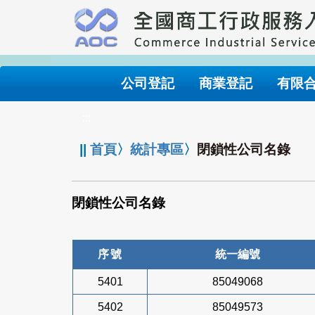
跳
到
主
要
內
公司登記
商業登記
有限
容
:::
||
首頁
〉
統計專區
〉
閉鎖性公司名錄
閉鎖性公司名錄
序號
統一編號
5401
85049068
5402
85049573