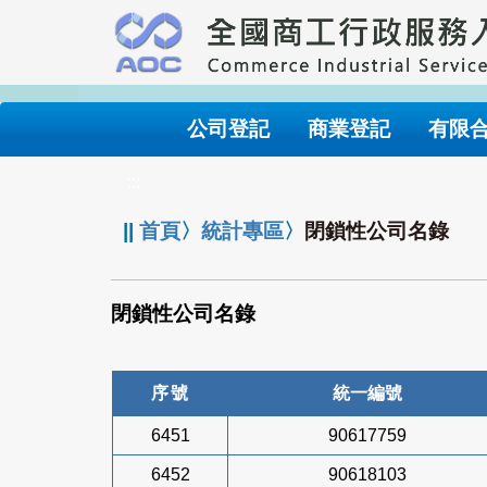
跳
到
主
要
內
公司登記
商業登記
有限
容
:::
||
首頁
〉
統計專區
〉
閉鎖性公司名錄
閉鎖性公司名錄
序號
統一編號
6451
90617759
6452
90618103