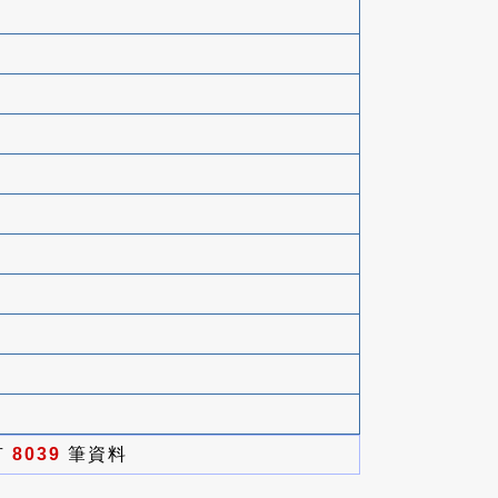
有
8039
筆資料