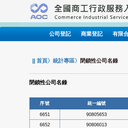
跳
到
主
要
內
公司登記
商業登記
有限
容
:::
||
首頁
〉
統計專區
〉
閉鎖性公司名錄
閉鎖性公司名錄
序號
統一編號
6651
90805653
6652
90806013