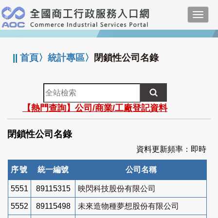
跳
Toggl
到
navig
主
:::
要
內
||
首頁
〉
統計專區
〉
閉鎖性公司名錄
容
全
站
【熱門查詢】公司/商業/工廠登記資料
檢
索
閉鎖性公司名錄
資料更新頻率：即時
序號
統一編號
公司名稱
5551
89115315
映閃科技股份有限公司
5552
89115498
未來造物種夢想股份有限公司