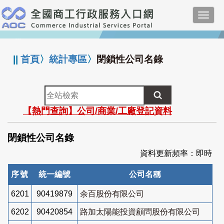
跳
Toggl
到
navig
主
:::
要
內
||
首頁
〉
統計專區
〉
閉鎖性公司名錄
容
全
站
【熱門查詢】公司/商業/工廠登記資料
檢
索
閉鎖性公司名錄
資料更新頻率：即時
序號
統一編號
公司名稱
6201
90419879
余百股份有限公司
6202
90420854
路加太陽能投資顧問股份有限公司