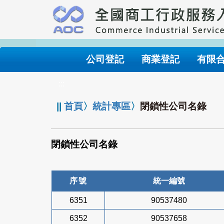
跳
到
主
要
內
公司登記
商業登記
有限
容
:::
||
首頁
〉
統計專區
〉
閉鎖性公司名錄
閉鎖性公司名錄
序號
統一編號
6351
90537480
6352
90537658