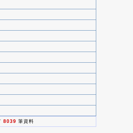
有
8039
筆資料