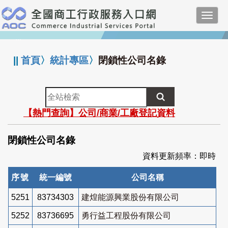
跳
Toggl
到
navig
主
:::
要
內
||
首頁
〉
統計專區
〉
閉鎖性公司名錄
容
全
站
【熱門查詢】公司/商業/工廠登記資料
檢
索
閉鎖性公司名錄
資料更新頻率：即時
序號
統一編號
公司名稱
5251
83734303
建煌能源興業股份有限公司
5252
83736695
勇行益工程股份有限公司