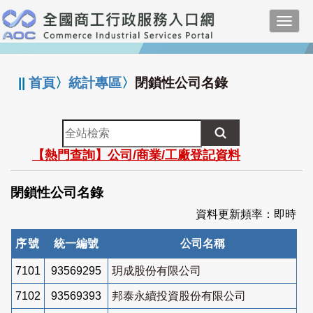
跳
Toggl
到
navig
主
:::
要
內
||
首頁
〉
統計專區
〉
閉鎖性公司名錄
容
全
站
【熱門查詢】公司/商業/工廠登記資料
檢
索
閉鎖性公司名錄
資料更新頻率：即時
序號
統一編號
公司名稱
7101
93569295
玥成股份有限公司
7102
93569393
邦泰永續投資股份有限公司