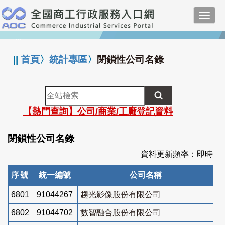
跳
Toggl
到
navig
主
:::
要
內
||
首頁
〉
統計專區
〉
閉鎖性公司名錄
容
全
站
【熱門查詢】公司/商業/工廠登記資料
檢
索
閉鎖性公司名錄
資料更新頻率：即時
序號
統一編號
公司名稱
6801
91044267
趨光影像股份有限公司
6802
91044702
數智融合股份有限公司