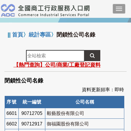
跳
Toggl
到
navig
主
:::
要
內
||
首頁
〉
統計專區
〉
閉鎖性公司名錄
容
全
站
【熱門查詢】公司/商業/工廠登記資料
檢
索
閉鎖性公司名錄
資料更新頻率：即時
序號
統一編號
公司名稱
6601
90712705
毅藝股份有限公司
6602
90712917
御福園股份有限公司