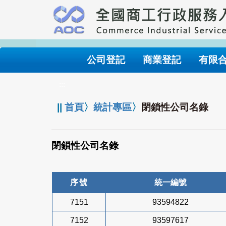
跳
到
主
要
內
公司登記
商業登記
有限
容
:::
||
首頁
〉
統計專區
〉
閉鎖性公司名錄
閉鎖性公司名錄
序號
統一編號
7151
93594822
7152
93597617