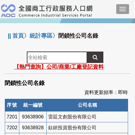
跳
Toggl
到
navig
主
:::
要
內
||
首頁
〉
統計專區
〉
閉鎖性公司名錄
容
全
站
【熱門查詢】公司/商業/工廠登記資料
檢
索
閉鎖性公司名錄
資料更新頻率：即時
序號
統一編號
公司名稱
7201
93638906
雷廷文創股份有限公司
7202
93638928
鈦銥投資股份有限公司