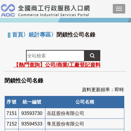
跳
Toggl
到
navig
主
:::
要
內
||
首頁
〉
統計專區
〉
閉鎖性公司名錄
容
全
站
【熱門查詢】公司/商業/工廠登記資料
檢
索
閉鎖性公司名錄
資料更新頻率：即時
序號
統一編號
公司名稱
7151
93593730
岳廷股份有限公司
7152
93594533
隼見股份有限公司