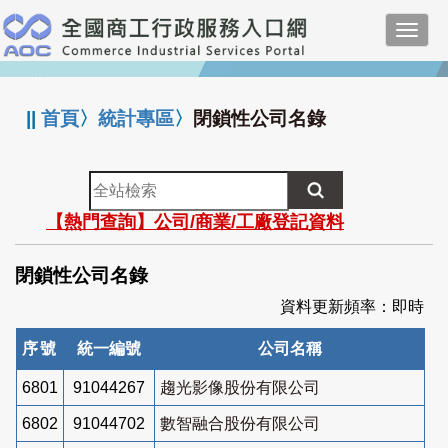
跳
Toggl
到
navig
主
:::
要
內
||
首頁
〉
統計專區
〉
閉鎖性公司名錄
容
全
站
【熱門查詢】公司/商業/工廠登記資料
檢
索
閉鎖性公司名錄
資料更新頻率：即時
序號
統一編號
公司名稱
6801
91044267
趨光影像股份有限公司
6802
91044702
數智融合股份有限公司