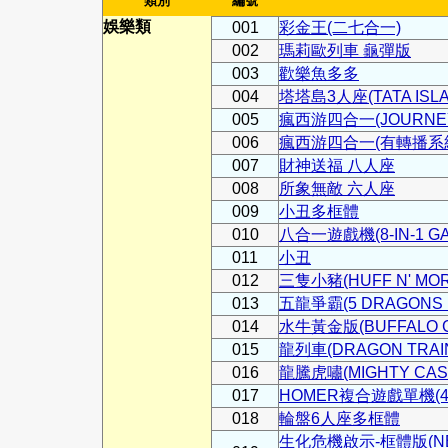
類別
編號
娛樂類
001
彩金王(二七合一)
002
瑪莉歐列車 龜彈版
003
歡樂魚多多
004
塔塔島3人座(TATA ISLA
005
瘋西游四合一(JOURNEY T
006
瘋西游四合一(有轉播系統)(J
007
財神送福 八人座
008
所象無敵 六人座
009
小丑多框體
010
八合一遊戲機(8-IN-1 GA
011
小丑
012
三隻小豬(HUFF N' MOR
013
五龍爭霸(5 DRAGONS 
014
水牛黃金版(BUFFALO G
015
龍列車(DRAGON TRAI
016
龍騰虎嘯(MIGHTY CASH
017
HOMER複合遊戲單機(4
018
輪盤6人座多框體
生化危機啟示-框體版(NEW