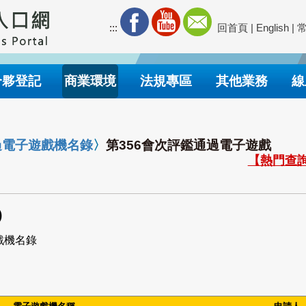
:::
回首頁
|
English
|
合夥登記
商業環境
法規專區
其他業務
線
過電子遊戲機名錄
〉
第356會次評鑑通過電子遊戲
【熱門查詢
)
戲機名錄