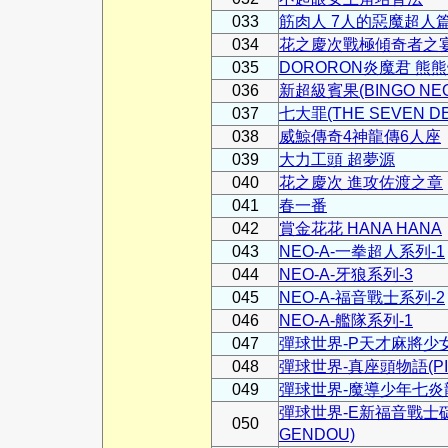
033
筋肉人 7人的惡魔超人
034
花之慶次戰極傾奇者之
035
DORORON炎魔君 熊
036
新超級賓果(BINGO NEO
037
七大罪(THE SEVEN DE
038
威鯨傳奇4神龍傳6人座
039
大力工頭 超夢源
040
花之慶次 進攻佐渡之章
041
春一番
042
賞金花花 HANA HANA
043
NEO-A-一拳超人系列-1
044
NEO-A-牙狼系列-3
045
NEO-A-福音戰士系列-2
046
NEO-A-艦隊系列-1
047
彈球世界-P天才麻將少女(PI
048
彈球世界-真座頭物語(PINBA
049
彈球世界-魔導少年七炎龍(PIN
彈球世界-E新福音戰士碇源堂
050
GENDOU)