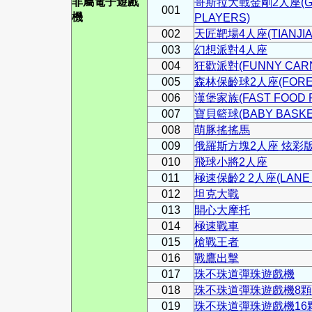
非屬電子遊戲
哥斯拉大戰金剛2人座(GODZ
001
機
PLAYERS)
002
天匠靶場4人座(TIANJIAN
003
幻想派對4人座
004
狂歡派對(FUNNY CARN
005
森林保齡球2人座(FOREST
006
漢堡家族(FAST FOOD 
007
寶貝籃球(BABY BASKE
008
萌豚搖搖馬
009
俄羅斯方塊2人座 炫彩
010
飛球小將2人座
011
極速保齡2 2人座(LANE 
012
坦克大戰
013
開心大摩托
014
極速戰車
015
槍戰王者
016
戰鷹出擊
017
珠不珠道彈珠遊戲機
018
珠不珠道彈珠遊戲機8
019
珠不珠道彈珠遊戲機16