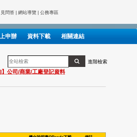
常見問答
|
網站導覽
|
公務專區
上申辦
資料下載
相關連結
全
進階檢索
站
】公司/商業/工廠登記資料
檢
索