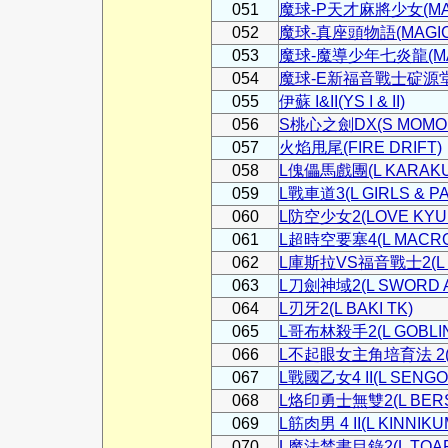
051
魔球-P天才麻將少女(MAGIC
052
魔球-真座頭物語(MAGICBA
053
魔球-魔導少年七炎龍(MAGIC
054
魔球-E新福音戰士碇源堂(MA
055
伊蘇 I&II(YS I & II)
056
S桃心之劍DX(S MOMOK
057
火焰甩尾(FIRE DRIFT)
058
L傀儡馬戲團(L KARAKU
059
L戰車道3(L GIRLS & PA
060
L防空少女2(LOVE KYUR
061
L超時空要塞4(L MACRO
062
L庫斯拉VS福音戰士2(L GO
063
L刀劍神域2(L SWORD A
064
L刃牙2(L BAKI TK)
065
L哥布林殺手2(L GOBLIN
066
L不起眼女主角培育法 2(L
067
L戰國乙女4 II(L SENGO
068
L烙印勇士無雙2(L BER
069
L筋肉男 4 II(L KINNIKU
070
L魔法禁書目錄2(L TOA