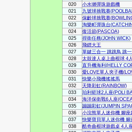
020
小水獺彈珠遊戲機
021
九號球挑戰賽(POOLBALL
022
保齡球挑戰賽(BOWLING
023
淘樂町彈珠台(CATCHIN
024
復活節(PASCOA)
025
捍衛任務(JOHN WICK)
026
飛鏢大王
027
單鍵三合一 跳跳鳥 跳一跳
028
太鼓達人桌上曲棍球 4人座(T
029
直升機海利(HELLY COP
030
愛LOVE單人夾子機(LOV
031
快樂小飛機搖搖馬
032
天降彩虹(RAINBOW)
033
珀利籃球2人座(POLI BAS
034
海洋保衛戰6人座(OCEAN 
035
蹦蹦彩虹(JUMPIN SPA
036
小浣熊單人迷你機 腳座
037
快樂寶貝單人迷你機 腳座款
038
酷奇曲棍球遊戲桌 4人