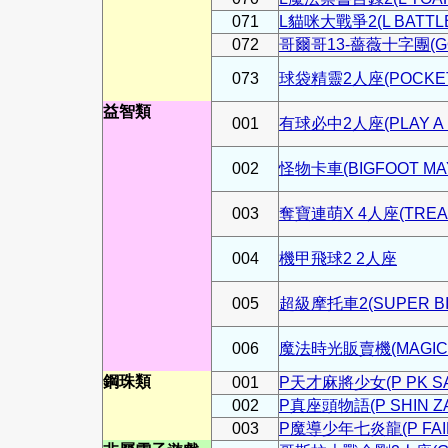
071
L貓咪大戰爭2(L BATTLE
072
哥爾哥13-薔薇十字團(GOL
073
球袋精靈2人座(POCKET
益智類
001
有球必中2人座(PLAY A 
002
怪物卡車(BIGFOOT MA
003
奪寶連萌X 4人座(TREASU
004
機甲飛球2 2人座
005
超級摩托車2(SUPER BIK
006
魔法時光販賣機(MAGIC 
鋼珠類
001
P天才麻將少女(P PK SA
002
P真座頭物語(P SHIN ZA
003
P魔導少年七炎龍(P FAIRY