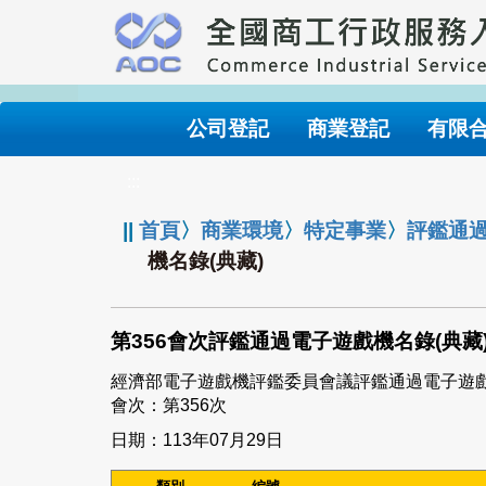
跳
到
主
要
內
公司登記
商業登記
有限
容
:::
||
首頁
〉
商業環境
〉
特定事業
〉
評鑑通
機名錄(典藏)
第356會次評鑑通過電子遊戲機名錄(典藏
經濟部電子遊戲機評鑑委員會議評鑑通過電子遊
會次：第356次
日期：113年07月29日