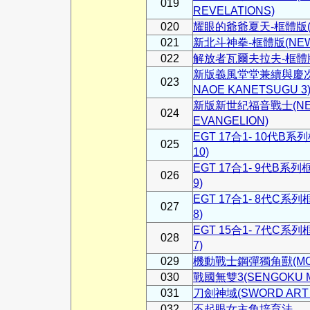
019
REVELATIONS)
020
耀眼的爺爺夏天-框體版(NE
021
新北斗神拳-框體版(NEW LI
022
解放者瓦爾夫拉夫-框體版(N
新版義風堂堂兼續與慶次3(NE
023
NAOE KANETSUGU 3
新版新世紀福音戰士(NEW 
024
EVANGELION)
EGT 17合1- 10代B系列
025
10)
EGT 17合1- 9代B系列框
026
9)
EGT 17合1- 8代C系列框
027
8)
EGT 15合1- 7代C系列框
028
7)
029
機動戰士鋼彈獨角獸(MOBIL
030
戰國無雙3(SENGOKU M
031
刀劍神域(SWORD ART 
032
不起眼女主角培育法