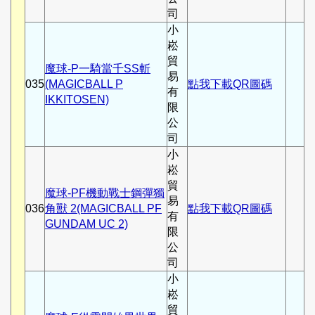
司
小
崧
貿
魔球-P一騎當千SS斬
易
035
(MAGICBALL P
點我下載QR圖碼
有
IKKITOSEN)
限
公
司
小
崧
貿
魔球-PF機動戰士鋼彈獨
易
036
角獸 2(MAGICBALL PF
點我下載QR圖碼
有
GUNDAM UC 2)
限
公
司
小
崧
貿