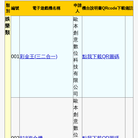
類
申請
編號
電子遊戲機名稱
機台說明書QRcode下載
備註
別
人
娛
歐
樂
本
類
創
意
數
位
001
彩金王(三二合一)
點我下載QR圖碼
科
技
有
限
公
司
歐
本
創
意
數
位