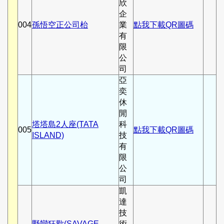
欣
企
004
孫悟空正公司枱
業
點我下載QR圖碼
有
限
公
司
亞
奕
休
閒
塔塔島2人座(TATA
科
005
點我下載QR圖碼
ISLAND)
技
有
限
公
司
凱
達
技
野蠻狂歡(SAVAGE
術