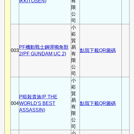
IKKITOSEN)
有
限
公
司
小
崧
貿
PF機動戰士鋼彈獨角獸
易
003
點我下載QR圖碼
2(PF GUNDAM UC 2)
有
限
公
司
小
崧
貿
P暗殺貴族(P THE
易
004
WORLD'S BEST
點我下載QR圖碼
有
ASSASSIN)
限
公
司
小