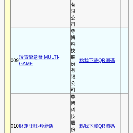
有
限
公
司
尊
博
科
技
珍寶龍意發 MULTI-
股
009
點我下載QR圖碼
GAME
份
有
限
公
司
尊
博
科
技
股
010
財運旺旺-煥新版
點我下載QR圖碼
份