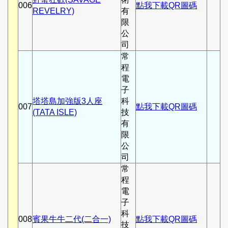
006
點我下載QR圖碼
REVELRY)
有
限
公
司
常
程
電
子
塔塔島加強版3人座
科
007
點我下載QR圖碼
(TATA ISLE)
技
有
限
公
司
常
程
電
子
科
008
賓果牛牛二代(二合一)
點我下載QR圖碼
技