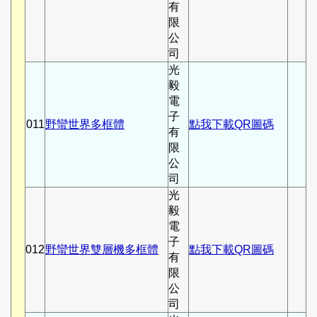
有
限
公
司
光
毅
電
子
011
野蠻世界多框體
點我下載QR圖碼
有
限
公
司
光
毅
電
子
012
野蠻世界雙層機多框體
點我下載QR圖碼
有
限
公
司