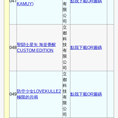
047
點我下載QR圖碼
KAMUY)
有
限
公
司
立
都
科
聖闘士星矢 海皇覺醒
技
048
點我下載QR圖碼
CUSTOM EDITION
有
限
公
司
立
都
科
防空少女LOVEKULLE2
技
049
點我下載QR圖碼
極限的共鳴
有
限
公
司