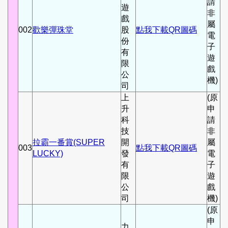
請
遊
非
戲
屬
002
歡樂彈珠堂
股
點我下載QR圖碼
電
份
子
有
遊
限
戲
公
機)
司
上
(原
升
申
科
請
技
非
拉霸一番賞(SUPER
開
屬
003
點我下載QR圖碼
LUCKY)
發
電
有
子
限
遊
公
戲
司
機)
(原
申
力