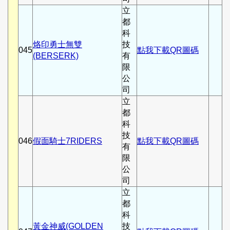
立
都
科
烙印勇士無雙
技
045
點我下載QR圖碼
(BERSERK)
有
限
公
司
立
都
科
技
046
假面騎士7RIDERS
點我下載QR圖碼
有
限
公
司
立
都
科
黃金神威(GOLDEN
技