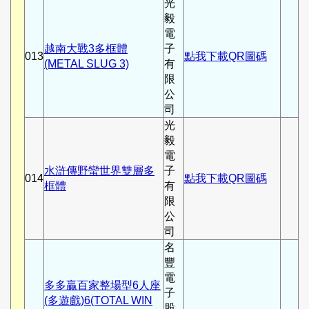
光
毅
電
越南大戰3多框體
子
013
點我下載QR圖碼
(METAL SLUG 3)
有
限
公
司
光
毅
電
水滸傳野蠻世界雙層多
子
014
點我下載QR圖碼
框體
有
限
公
司
名
豐
電
多多贏百家整場型6人座
子
(多遊戲)6(TOTAL WIN
股