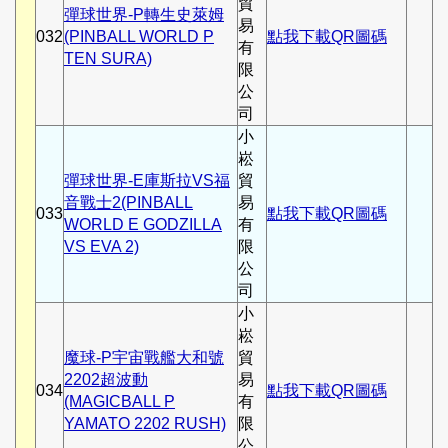
貿
彈球世界-P轉生史萊姆
易
032
(PINBALL WORLD P
點我下載QR圖碼
有
TEN SURA)
限
公
司
小
崧
彈球世界-E庫斯拉VS福
貿
音戰士2(PINBALL
易
033
點我下載QR圖碼
WORLD E GODZILLA
有
VS EVA 2)
限
公
司
小
崧
魔球-P宇宙戰艦大和號
貿
2202超波動
易
034
點我下載QR圖碼
(MAGICBALL P
有
YAMATO 2202 RUSH)
限
公