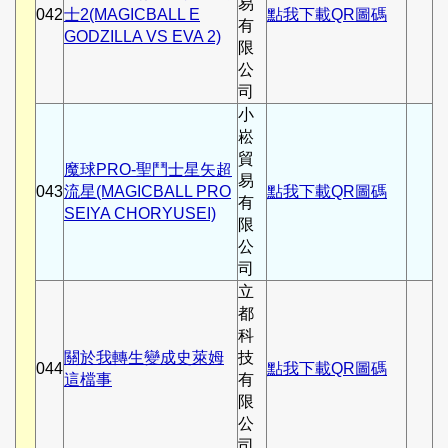
易
042
士2(MAGICBALL E
點我下載QR圖碼
有
GODZILLA VS EVA 2)
限
公
司
小
崧
貿
魔球PRO-聖鬥士星矢超
易
043
流星(MAGICBALL PRO
點我下載QR圖碼
有
SEIYA CHORYUSEI)
限
公
司
立
都
科
關於我轉生變成史萊姆
技
044
點我下載QR圖碼
這檔事
有
限
公
司