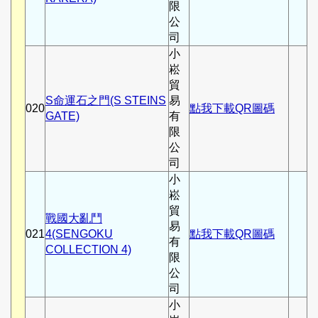
限
公
司
小
崧
貿
S命運石之門(S STEINS
易
020
點我下載QR圖碼
GATE)
有
限
公
司
小
崧
貿
戰國大亂鬥
易
021
4(SENGOKU
點我下載QR圖碼
有
COLLECTION 4)
限
公
司
小