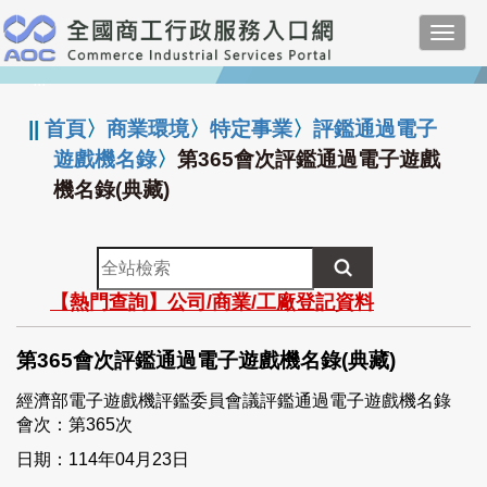
跳
Toggl
到
navig
主
:::
要
內
||
首頁
〉
商業環境
〉
特定事業
〉
評鑑通過電子
容
遊戲機名錄
〉
第365會次評鑑通過電子遊戲
機名錄(典藏)
全
站
【熱門查詢】公司/商業/工廠登記資料
檢
索
第365會次評鑑通過電子遊戲機名錄(典藏)
經濟部電子遊戲機評鑑委員會議評鑑通過電子遊戲機名錄
會次：第365次
日期：114年04月23日