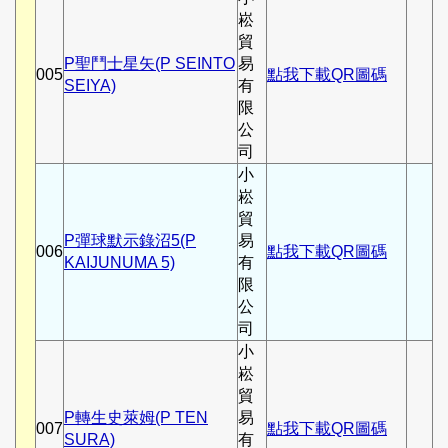
崧
貿
P聖鬥士星矢(P SEINTO
易
005
點我下載QR圖碼
SEIYA)
有
限
公
司
小
崧
貿
P彈球默示錄沼5(P
易
006
點我下載QR圖碼
KAIJUNUMA 5)
有
限
公
司
小
崧
貿
P轉生史萊姆(P TEN
易
007
點我下載QR圖碼
SURA)
有