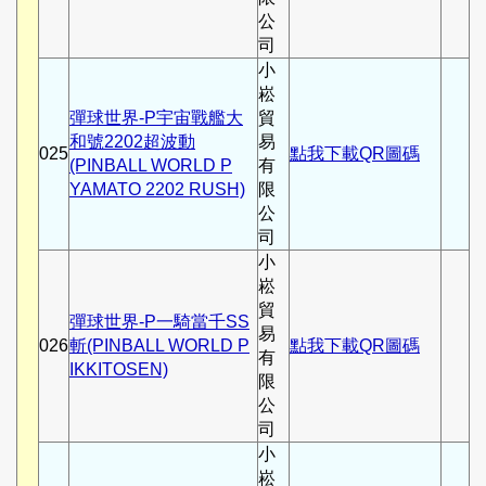
公
司
小
崧
彈球世界-P宇宙戰艦大
貿
和號2202超波動
易
025
點我下載QR圖碼
(PINBALL WORLD P
有
YAMATO 2202 RUSH)
限
公
司
小
崧
貿
彈球世界-P一騎當千SS
易
026
斬(PINBALL WORLD P
點我下載QR圖碼
有
IKKITOSEN)
限
公
司
小
崧