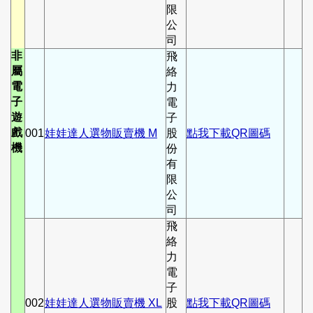
限
公
司
非
飛
屬
絡
電
力
子
電
遊
子
戲
001
娃娃達人選物販賣機 M
股
點我下載QR圖碼
機
份
有
限
公
司
飛
絡
力
電
子
002
娃娃達人選物販賣機 XL
股
點我下載QR圖碼