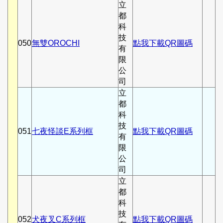
立
都
科
技
050
無雙OROCHI
點我下載QR圖碼
有
限
公
司
立
都
科
技
051
七夜怪談E系列框
點我下載QR圖碼
有
限
公
司
立
都
科
技
052
犬夜叉C系列框
點我下載QR圖碼