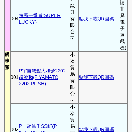
請
鍛
非
升
拉霸一番賞(SUPER
屬
004
有
點我下載QR圖碼
LUCKY)
電
限
子
公
遊
司
戲
機)
鋼
小
珠
崧
類
貿
P宇宙戰艦大和號2202
易
001
超波動(P YAMATO
點我下載QR圖碼
有
2202 RUSH)
限
公
司
小
崧
貿
P一騎當千SS斬(P
易
002
點我下載QR圖碼