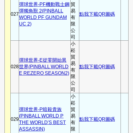
彈球世界-PF機動戰士鋼
貿
彈獨角獸 2(PINBALL
易
027
點我下載QR圖碼
WORLD PF GUNDAM
有
UC 2)
限
公
司
小
崧
貿
彈球世界-E從零開始異
易
028
世界(PINBALL WORLD
點我下載QR圖碼
有
E REZERO SEASON2)
限
公
司
小
崧
彈球世界-P暗殺貴族
貿
(PINBALL WORLD P
易
029
點我下載QR圖碼
THE WORLD'S BEST
有
ASSASSIN)
限