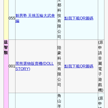
都
科
魁男塾 天挑五輪大武會
技
055
點我下載QR圖碼
編
有
限
公
司
益
(原
智
陸
申
類
豪
請
科
非
黑熊選物販賣機(DOLL
技
屬
001
點我下載QR圖碼
STORY)
有
電
限
子
公
遊
司
戲
機)
角
(原
山
申
羊