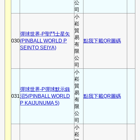
公
司
小
崧
貿
彈球世界-P聖鬥士星矢
易
030
(PINBALL WORLD P
點我下載QR圖碼
有
SEINTO SEIYA)
限
公
司
小
崧
貿
彈球世界-P彈球默示錄
易
031
沼5(PINBALL WORLD
點我下載QR圖碼
有
P KAIJUNUMA 5)
限
公
司
小
崧