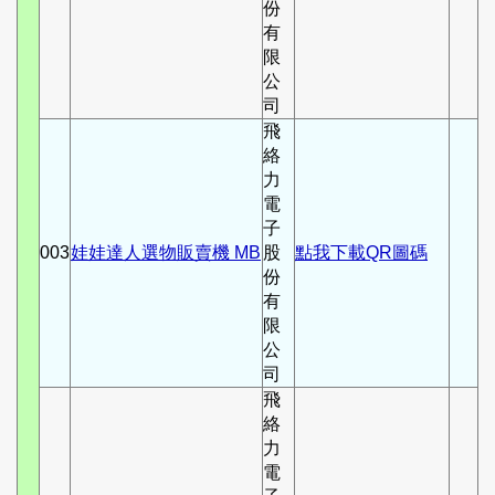
份
有
限
公
司
飛
絡
力
電
子
003
娃娃達人選物販賣機 MB
股
點我下載QR圖碼
份
有
限
公
司
飛
絡
力
電