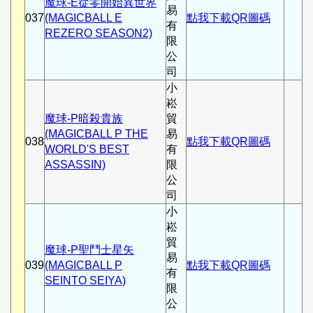
魔球-E從零開始異世界
易
037
(MAGICBALL E
點我下載QR圖碼
有
REZERO SEASON2)
限
公
司
小
崧
魔球-P暗殺貴族
貿
(MAGICBALL P THE
易
038
點我下載QR圖碼
WORLD'S BEST
有
ASSASSIN)
限
公
司
小
崧
貿
魔球-P聖鬥士星矢
易
039
(MAGICBALL P
點我下載QR圖碼
有
SEINTO SEIYA)
限
公