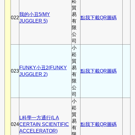
崧
貿
我的小丑5(MY
易
022
點我下載QR圖碼
JUGGLER 5)
有
限
公
司
小
崧
貿
FUNKY小丑2(FUNKY
易
023
點我下載QR圖碼
JUGGLER 2)
有
限
公
司
小
崧
貿
L科學一方通行(L A
易
024
CERTAIN SCIENTIFIC
點我下載QR圖碼
有
ACCELERATOR)
限