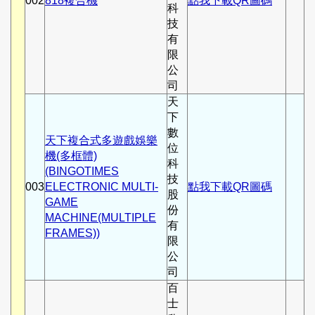
002
818複合機
點我下載QR圖碼
科
技
有
限
公
司
天
下
數
天下複合式多遊戲娛樂
位
機(多框體)
科
(BINGOTIMES
技
003
ELECTRONIC MULTI-
點我下載QR圖碼
股
GAME
份
MACHINE(MULTIPLE
有
FRAMES))
限
公
司
百
士