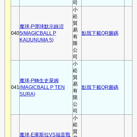
司
小
崧
貿
魔球-P彈球默示錄沼
易
040
5(MAGICBALL P
點我下載QR圖碼
有
KAIJUNUMA 5)
限
公
司
小
崧
貿
魔球-P轉生史萊姆
易
041
(MAGICBALL P TEN
點我下載QR圖碼
有
SURA)
限
公
司
小
崧
貿
魔球-E庫斯拉VS福音戰