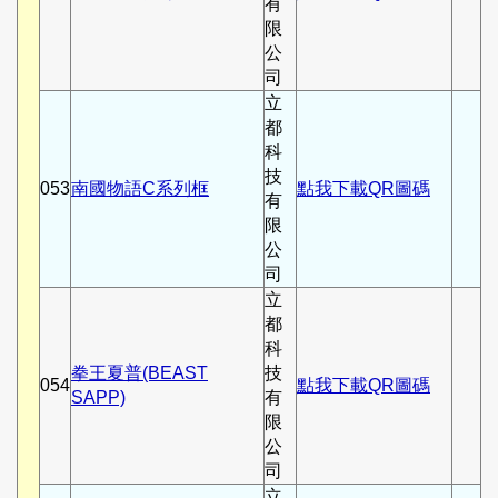
有
限
公
司
立
都
科
技
053
南國物語C系列框
點我下載QR圖碼
有
限
公
司
立
都
科
拳王夏普(BEAST
技
054
點我下載QR圖碼
SAPP)
有
限
公
司
立