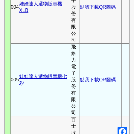
子
娃娃達人選物販賣機
004
股
點我下載QR圖碼
XLB
份
有
限
公
司
飛
絡
力
電
子
娃娃達人選物販賣機七
005
股
點我下載QR圖碼
彩
份
有
限
公
司
百
士
F
欣