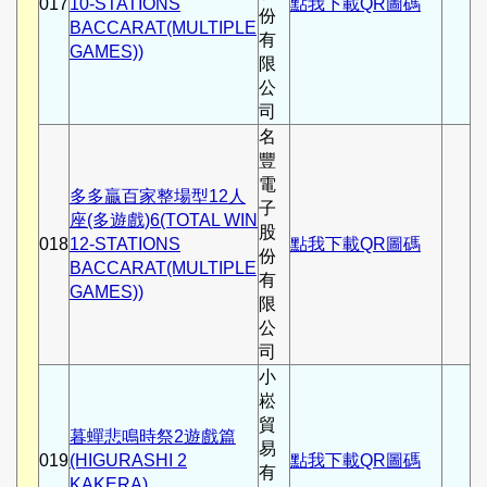
017
10-STATIONS
點我下載QR圖碼
份
BACCARAT(MULTIPLE
有
GAMES))
限
公
司
名
豐
電
多多贏百家整場型12人
子
座(多遊戲)6(TOTAL WIN
股
018
12-STATIONS
點我下載QR圖碼
份
BACCARAT(MULTIPLE
有
GAMES))
限
公
司
小
崧
貿
暮蟬悲鳴時祭2遊戲篇
易
019
(HIGURASHI 2
點我下載QR圖碼
有
KAKERA)